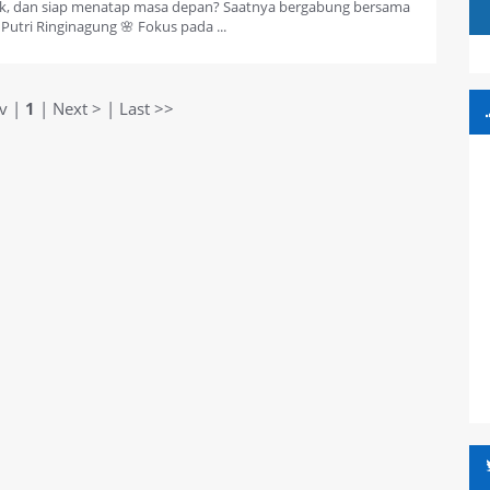
hlak, dan siap menatap masa depan? Saatnya bergabung bersama
utri Ringinagung 🌸 Fokus pada ...
ev |
1
| Next > | Last >>