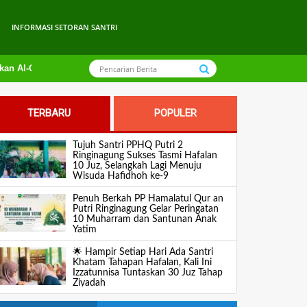
INFORMASI SETORAN SANTRI
kan Al-Qur’an
TERBARU
POPULER
Tujuh Santri PPHQ Putri 2
Ringinagung Sukses Tasmi Hafalan
10 Juz, Selangkah Lagi Menuju
Wisuda Hafidhoh ke-9
Penuh Berkah PP Hamalatul Qur an
Putri Ringinagung Gelar Peringatan
10 Muharram dan Santunan Anak
Yatim
🌟 Hampir Setiap Hari Ada Santri
Khatam Tahapan Hafalan, Kali Ini
Izzatunnisa Tuntaskan 30 Juz Tahap
Ziyadah