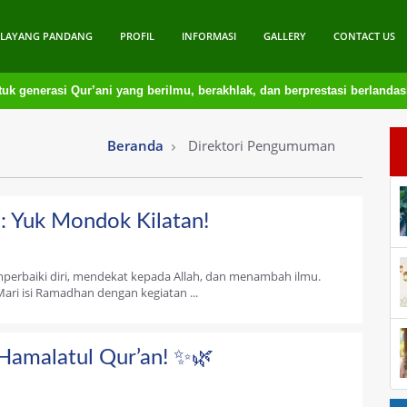
ELAYANG PANDANG
PROFIL
INFORMASI
GALLERY
CONTACT US
k generasi Qur’ani yang berilmu, berakhlak, dan berprestasi berlandas
Beranda
Direktori Pengumuman
: Yuk Mondok Kilatan!
rbaiki diri, mendekat kepada Allah, dan menambah ilmu.
 Mari isi Ramadhan dengan kegiatan ...
Hamalatul Qur’an! ✨🌿