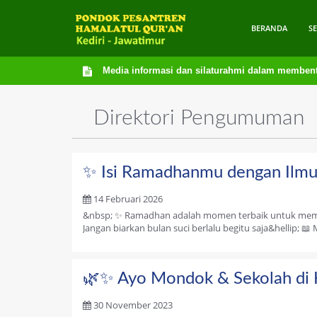
BERANDA
S
Media informasi dan silaturahmi dalam membentu
Direktori Pengumuman
✨ Isi Ramadhanmu dengan Ilmu
14 Februari 2026
&nbsp; ✨ Ramadhan adalah momen terbaik untuk mempe
Jangan biarkan bulan suci berlalu begitu saja&hellip; 📖
🌿✨ Ayo Mondok & Sekolah di 
30 November 2023