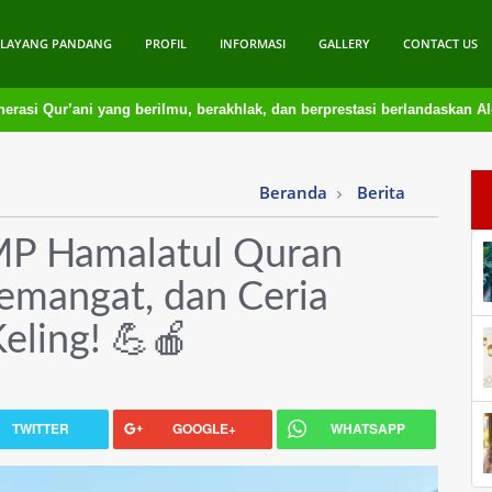
ELAYANG PANDANG
PROFIL
INFORMASI
GALLERY
CONTACT US
i yang berilmu, berakhlak, dan berprestasi berlandaskan Al-Qur’an
Beranda
Berita
SMP Hamalatul Quran
Semangat, dan Ceria
ling! 💪🍎
TWITTER
GOOGLE+
WHATSAPP