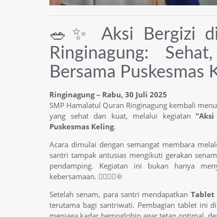
🥗✨ Aksi Bergizi d
Ringinagung: Sehat
Bersama Puskesmas Ke
Ringinagung – Rabu, 30 Juli 2025
SMP Hamalatul Quran Ringinagung kembali menu
yang sehat dan kuat, melalui kegiatan
“Aksi
Puskesmas Keling
.
Acara dimulai dengan semangat membara mela
santri tampak antusias mengikuti gerakan senam
pendamping. Kegiatan ini bukan hanya men
kebersamaan. 🧘‍♀️🧘‍♂️🌞
Setelah senam, para santri mendapatkan
Tablet
terutama bagi santriwati. Pembagian tablet ini
menjaga kadar hemoglobin agar tetap optimal, de