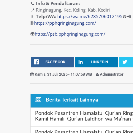
📞
Info & Pendaftaran:
📍 Ringinagung, Kec. Keling, Kab. Kediri
📱
Telp/WA:
https://wa.me/6285706012195
☎️📲
🌐
https://pphqringinagung.com/
🌍
https://psb.pphqringinagung.com/
FACEBOOK
LINKEDIN
Kamis, 31 Juli 2025 - 11:07:58 WIB
Administrator
Berita Terkait Lainnya
Pondok Pesantren Hamalatul Qur’an Ring
Kamil Hamilil Qur’an Lafdhon wa Ma’nan
Pondok Pesantren Hamalatul Qur’an Ring