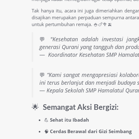
Tak hanya itu, acara ini juga dimeriahkan deng
disajikan merupakan perpaduan sempurna antara 
untuk pertumbuhan remaja. 🍚🍗🥦🍌
💬
"Kesehatan adalah investasi jan
generasi Qurani yang tangguh dan produ
—
Koordinator Kesehatan SMP Hamalat
💬
“Kami sangat mengapresiasi kolabor
ini terus berlanjut dan menjadi budaya 
—
Kepala Sekolah SMP Hamalatul Qura
🌟
Semangat Aksi Bergizi:
💪
Sehat itu Ibadah
🧠
Cerdas Berawal dari Gizi Seimbang