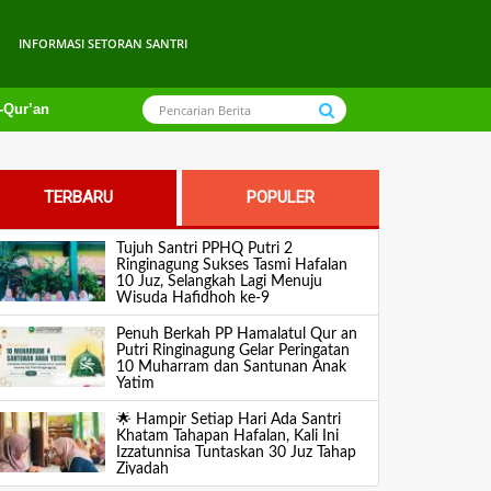
INFORMASI SETORAN SANTRI
TERBARU
POPULER
Tujuh Santri PPHQ Putri 2
Ringinagung Sukses Tasmi Hafalan
10 Juz, Selangkah Lagi Menuju
Wisuda Hafidhoh ke-9
Penuh Berkah PP Hamalatul Qur an
Putri Ringinagung Gelar Peringatan
10 Muharram dan Santunan Anak
Yatim
🌟 Hampir Setiap Hari Ada Santri
Khatam Tahapan Hafalan, Kali Ini
Izzatunnisa Tuntaskan 30 Juz Tahap
Ziyadah