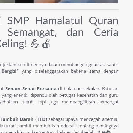
i SMP Hamalatul Quran
, Semangat, dan Ceria
ling! 💪🍎
njukkan komitmennya dalam membangun generasi santri
 Bergizi”
yang diselenggarakan bekerja sama dengan
lui
Senam Sehat Bersama
di halaman sekolah. Ratusan
 yang enerjik, dipandu oleh petugas kesehatan dan guru
yehatkan tubuh, tapi juga membangkitkan semangat
 Tambah Darah (TTD)
sebagai upaya mencegah anemia,
 dilakukan sambil memberikan edukasi tentang pentingnya
mi mendukung konsentrasi belajar dan ibadah. 💊❤️📚