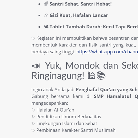
🌈
Santri Sehat, Santri Hebat!
📿
Gizi Kuat, Hafalan Lancar
🕊️
Tablet Tambah Darah: Kecil Tapi Ber
✨ Kegiatan ini membuktikan bahwa pesantren dan
membentuk karakter dan fisik santri yang kuat
berdaya saing tinggi.
https://whatsapp.com/chan
📣 Yuk, Mondok dan Sek
Ringinagung! 🕌📚
Ingin anak Anda jadi
Penghafal Qur’an yang Seh
Gabung bersama kami di
SMP Hamalatul Q
mengedepankan:
✨ Hafalan Al-Qur’an
✨ Pendidikan Umum Berkualitas
✨ Lingkungan Islami dan Sehat
✨ Pembinaan Karakter Santri Muslimah