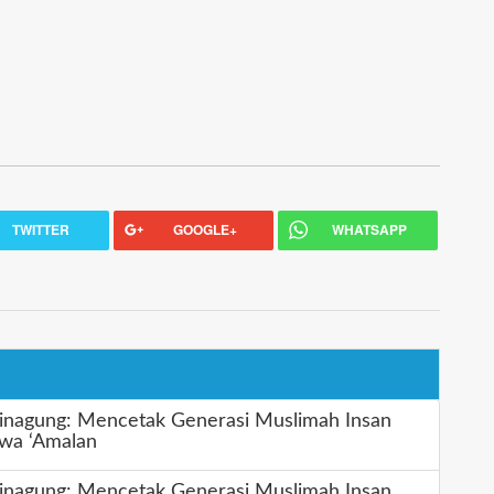
TWITTER
GOOGLE+
WHATSAPP
inagung: Mencetak Generasi Muslimah Insan
 wa ‘Amalan
inagung: Mencetak Generasi Muslimah Insan