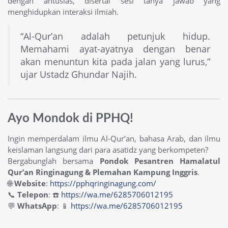
dengan antusias, disertai sesi tanya jawab yang
menghidupkan interaksi ilmiah.
“Al-Qur’an adalah petunjuk hidup.
Memahami ayat-ayatnya dengan benar
akan menuntun kita pada jalan yang lurus,”
ujar Ustadz Ghundar Najih.
Ayo Mondok di PPHQ!
Ingin memperdalam ilmu Al-Qur’an, bahasa Arab, dan ilmu
keislaman langsung dari para asatidz yang berkompeten?
Bergabunglah bersama
Pondok Pesantren Hamalatul
Qur’an Ringinagung & Plemahan Kampung Inggris
.
🌐
Website
:
https://pphqringinagung.com/
📞
Telepon
: ☎️
https://wa.me/6285706012195
💬
WhatsApp
: 📱
https://wa.me/6285706012195