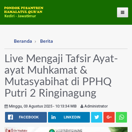
Toggl
Beranda
Berita
Live Mengaji Tafsir Ayat-
ayat Muhkamat &
Mutasyabihat di PPHQ
Putri 2 Ringinagung
Minggu, 03 Agustus 2025 - 10:13:34 WIB
Administrator
FACEBOOK
LINKEDIN