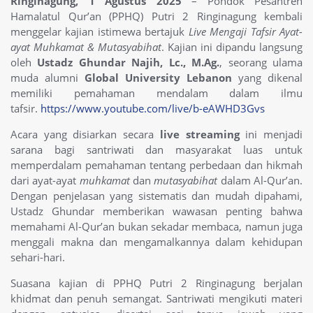
Ringinagung, 1 Agustus 2025
– Pondok Pesantren
Hamalatul Qur’an (PPHQ) Putri 2 Ringinagung kembali
menggelar kajian istimewa bertajuk
Live Mengaji Tafsir Ayat-
ayat Muhkamat & Mutasyabihat
. Kajian ini dipandu langsung
oleh
Ustadz Ghundar Najih, Lc., M.Ag.
, seorang ulama
muda alumni
Global University Lebanon
yang dikenal
memiliki pemahaman mendalam dalam ilmu
tafsir.
https://www.youtube.com/live/b-eAWHD3Gvs
Acara yang disiarkan secara
live streaming
ini menjadi
sarana bagi santriwati dan masyarakat luas untuk
memperdalam pemahaman tentang perbedaan dan hikmah
dari ayat-ayat
muhkamat
dan
mutasyabihat
dalam Al-Qur’an.
Dengan penjelasan yang sistematis dan mudah dipahami,
Ustadz Ghundar memberikan wawasan penting bahwa
memahami Al-Qur’an bukan sekadar membaca, namun juga
menggali makna dan mengamalkannya dalam kehidupan
sehari-hari.
Suasana kajian di PPHQ Putri 2 Ringinagung berjalan
khidmat dan penuh semangat. Santriwati mengikuti materi