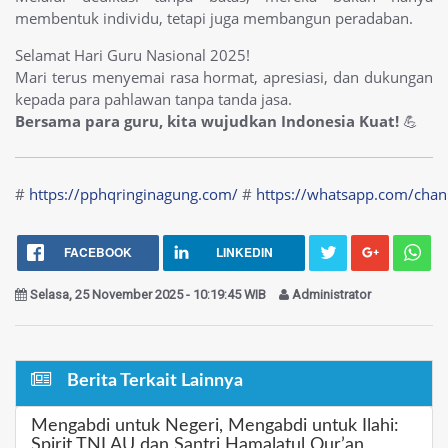
membentuk individu, tetapi juga membangun peradaban.
Selamat Hari Guru Nasional 2025!
Mari terus menyemai rasa hormat, apresiasi, dan dukungan
kepada para pahlawan tanpa tanda jasa.
Bersama para guru, kita wujudkan Indonesia Kuat!
💪
#
https://pphqringinagung.com/
#
https://whatsapp.com/cha
FACEBOOK
LINKEDIN
Selasa, 25 November 2025 - 10:19:45 WIB
Administrator
Berita Terkait Lainnya
Mengabdi untuk Negeri, Mengabdi untuk Ilahi:
Spirit TNI AU dan Santri Hamalatul Qur’an