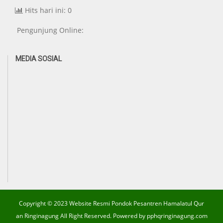
Hits hari ini: 0
Pengunjung Online:
MEDIA SOSIAL
Copyright © 2023 Website Resmi Pondok Pesantren Hamalatul Qur
an Ringinagung All Right Reserved. Powered by
pphqringinagung.com