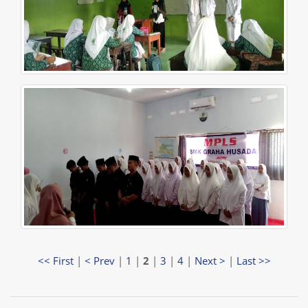
<< First
|
< Prev
|
1
|
2
|
3
|
4
|
Next >
|
Last >>